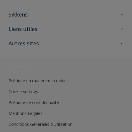
Sikkens
A propos de Sikkens
Liens utiles
Contactez nous
Ouvrir un magasin PASS
Autres sites
Trimetal
Sikkens Solutions
Polyfilla Pro
Wiki Peinture
Développement durable
Où jeter son pot de peinture ?
Politique en matière de cookies
Cookie settings
Politique de confidentialité
Mentions Légales
Conditions Générales d'Utilisation