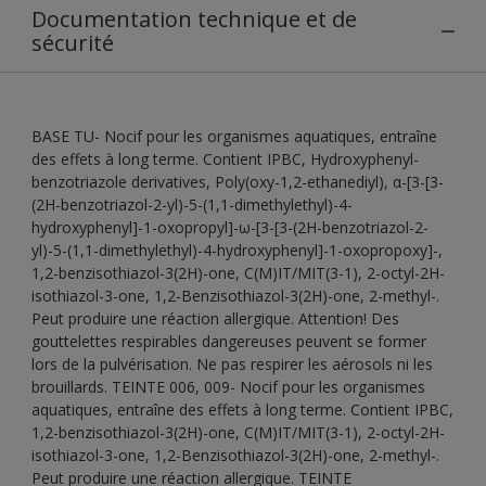
Documentation technique et de
sécurité
BASE TU- Nocif pour les organismes aquatiques, entraîne
des effets à long terme. Contient IPBC, Hydroxyphenyl-
benzotriazole derivatives, Poly(oxy-1,2-ethanediyl), α-[3-[3-
(2H-benzotriazol-2-yl)-5-(1,1-dimethylethyl)-4-
hydroxyphenyl]-1-oxopropyl]-ω-[3-[3-(2H-benzotriazol-2-
yl)-5-(1,1-dimethylethyl)-4-hydroxyphenyl]-1-oxopropoxy]-,
1,2-benzisothiazol-3(2H)-one, C(M)IT/MIT(3-1), 2-octyl-2H-
isothiazol-3-one, 1,2-Benzisothiazol-3(2H)-one, 2-methyl-.
Peut produire une réaction allergique. Attention! Des
gouttelettes respirables dangereuses peuvent se former
lors de la pulvérisation. Ne pas respirer les aérosols ni les
brouillards. TEINTE 006, 009- Nocif pour les organismes
aquatiques, entraîne des effets à long terme. Contient IPBC,
1,2-benzisothiazol-3(2H)-one, C(M)IT/MIT(3-1), 2-octyl-2H-
isothiazol-3-one, 1,2-Benzisothiazol-3(2H)-one, 2-methyl-.
Peut produire une réaction allergique. TEINTE