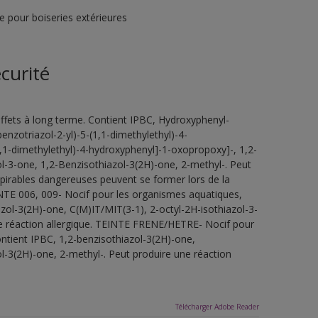
 pour boiseries extérieures
curité
ffets à long terme. Contient IPBC, Hydroxyphenyl-
benzotriazol-2-yl)-5-(1,1-dimethylethyl)-4-
1,1-dimethylethyl)-4-hydroxyphenyl]-1-oxopropoxy]-, 1,2-
ol-3-one, 1,2-Benzisothiazol-3(2H)-one, 2-methyl-. Peut
espirables dangereuses peuvent se former lors de la
TEINTE 006, 009- Nocif pour les organismes aquatiques,
azol-3(2H)-one, C(M)IT/MIT(3-1), 2-octyl-2H-isothiazol-3-
ne réaction allergique. TEINTE FRENE/HETRE- Nocif pour
ntient IPBC, 1,2-benzisothiazol-3(2H)-one,
l-3(2H)-one, 2-methyl-. Peut produire une réaction
Télécharger Adobe Reader