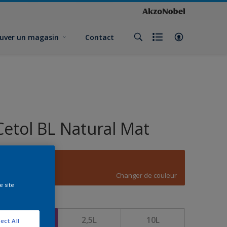
uver un magasin
Contact
Cetol BL Natural Mat
D2.57.42
Changer de couleur
e site
ormat
1L
2,5L
10L
ect All