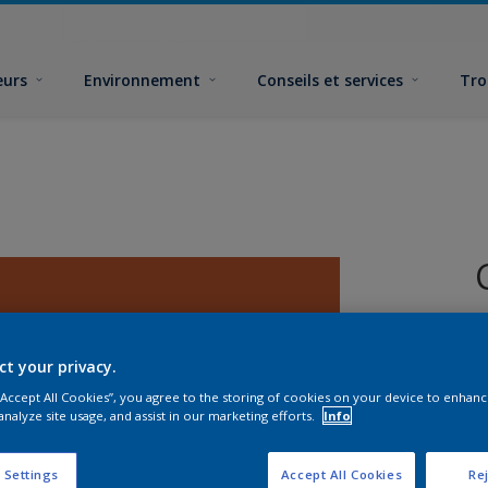
eurs
Environnement
Conseils et services
Tro
ct your privacy.
 “Accept All Cookies”, you agree to the storing of cookies on your device to enhanc
analyze site usage, and assist in our marketing efforts.
Info
F
 Settings
Accept All Cookies
Rej