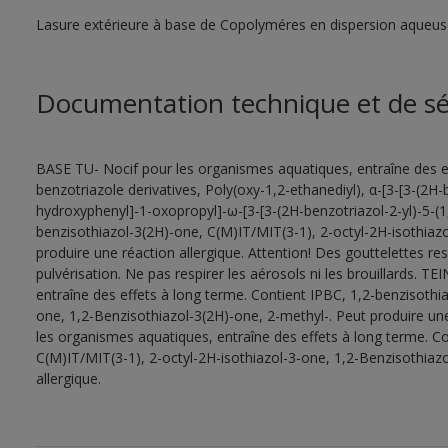
Lasure extérieure à base de Copolyméres en dispersion aqueuse
Documentation technique et de sé
BASE TU- Nocif pour les organismes aquatiques, entraîne des e
benzotriazole derivatives, Poly(oxy-1,2-ethanediyl), α-[3-[3-(2H-
hydroxyphenyl]-1-oxopropyl]-ω-[3-[3-(2H-benzotriazol-2-yl)-5-(
benzisothiazol-3(2H)-one, C(M)IT/MIT(3-1), 2-octyl-2H-isothiaz
produire une réaction allergique. Attention! Des gouttelettes r
pulvérisation. Ne pas respirer les aérosols ni les brouillards. 
entraîne des effets à long terme. Contient IPBC, 1,2-benzisothi
one, 1,2-Benzisothiazol-3(2H)-one, 2-methyl-. Peut produire u
les organismes aquatiques, entraîne des effets à long terme. Co
C(M)IT/MIT(3-1), 2-octyl-2H-isothiazol-3-one, 1,2-Benzisothiazo
allergique.