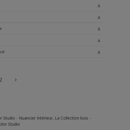
ir
ncé
2
Studio - Nuancier Intérieur, La Collection bois -
olor Studio