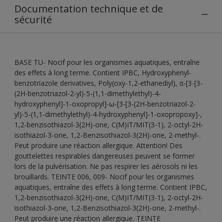
Documentation technique et de
sécurité
BASE TU- Nocif pour les organismes aquatiques, entraîne
des effets à long terme. Contient IPBC, Hydroxyphenyl-
benzotriazole derivatives, Poly(oxy-1,2-ethanediyl), α-[3-[3-
(2H-benzotriazol-2-yl)-5-(1,1-dimethylethyl)-4-
hydroxyphenyl]-1-oxopropyl]-ω-[3-[3-(2H-benzotriazol-2-
yl)-5-(1,1-dimethylethyl)-4-hydroxyphenyl]-1-oxopropoxy]-,
1,2-benzisothiazol-3(2H)-one, C(M)IT/MIT(3-1), 2-octyl-2H-
isothiazol-3-one, 1,2-Benzisothiazol-3(2H)-one, 2-methyl-.
Peut produire une réaction allergique. Attention! Des
gouttelettes respirables dangereuses peuvent se former
lors de la pulvérisation. Ne pas respirer les aérosols ni les
brouillards. TEINTE 006, 009- Nocif pour les organismes
aquatiques, entraîne des effets à long terme. Contient IPBC,
1,2-benzisothiazol-3(2H)-one, C(M)IT/MIT(3-1), 2-octyl-2H-
isothiazol-3-one, 1,2-Benzisothiazol-3(2H)-one, 2-methyl-.
Peut produire une réaction allergique. TEINTE