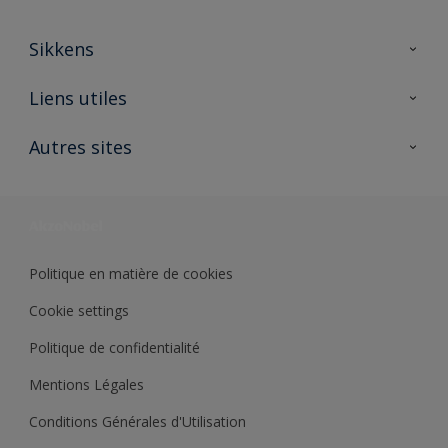
Sikkens
A propos de Sikkens
Liens utiles
Contactez nous
Ouvrir un magasin PASS
Autres sites
Trimetal
Sikkens Solutions
Polyfilla Pro
Wiki Peinture
Développement durable
Où jeter son pot de peinture ?
Politique en matière de cookies
Cookie settings
Politique de confidentialité
Mentions Légales
Conditions Générales d'Utilisation