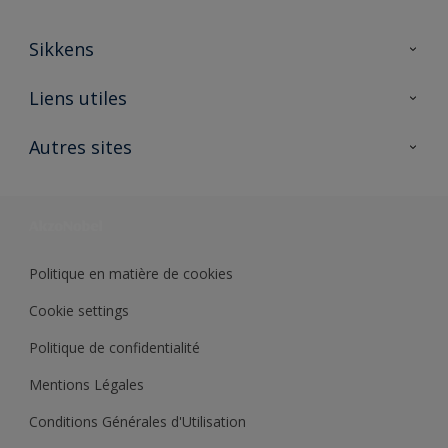
Sikkens
A propos de Sikkens
Liens utiles
Contactez nous
Ouvrir un magasin PASS
Autres sites
Trimetal
Sikkens Solutions
Polyfilla Pro
Wiki Peinture
Développement durable
Où jeter son pot de peinture ?
Politique en matière de cookies
Cookie settings
Politique de confidentialité
Mentions Légales
Conditions Générales d'Utilisation