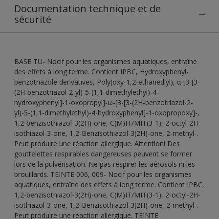
Documentation technique et de
sécurité
BASE TU- Nocif pour les organismes aquatiques, entraîne
des effets à long terme. Contient IPBC, Hydroxyphenyl-
benzotriazole derivatives, Poly(oxy-1,2-ethanediyl), α-[3-[3-
(2H-benzotriazol-2-yl)-5-(1,1-dimethylethyl)-4-
hydroxyphenyl]-1-oxopropyl]-ω-[3-[3-(2H-benzotriazol-2-
yl)-5-(1,1-dimethylethyl)-4-hydroxyphenyl]-1-oxopropoxy]-,
1,2-benzisothiazol-3(2H)-one, C(M)IT/MIT(3-1), 2-octyl-2H-
isothiazol-3-one, 1,2-Benzisothiazol-3(2H)-one, 2-methyl-.
Peut produire une réaction allergique. Attention! Des
gouttelettes respirables dangereuses peuvent se former
lors de la pulvérisation. Ne pas respirer les aérosols ni les
brouillards. TEINTE 006, 009- Nocif pour les organismes
aquatiques, entraîne des effets à long terme. Contient IPBC,
1,2-benzisothiazol-3(2H)-one, C(M)IT/MIT(3-1), 2-octyl-2H-
isothiazol-3-one, 1,2-Benzisothiazol-3(2H)-one, 2-methyl-.
Peut produire une réaction allergique. TEINTE