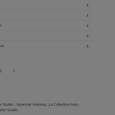
ir
ncé
2
Studio - Nuancier Intérieur, La Collection bois -
olor Studio