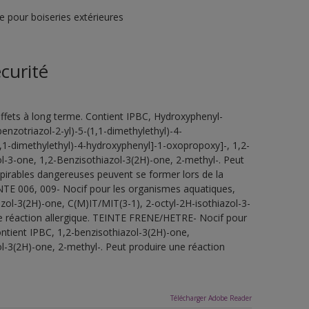
 pour boiseries extérieures
curité
ffets à long terme. Contient IPBC, Hydroxyphenyl-
benzotriazol-2-yl)-5-(1,1-dimethylethyl)-4-
1,1-dimethylethyl)-4-hydroxyphenyl]-1-oxopropoxy]-, 1,2-
ol-3-one, 1,2-Benzisothiazol-3(2H)-one, 2-methyl-. Peut
espirables dangereuses peuvent se former lors de la
TEINTE 006, 009- Nocif pour les organismes aquatiques,
azol-3(2H)-one, C(M)IT/MIT(3-1), 2-octyl-2H-isothiazol-3-
ne réaction allergique. TEINTE FRENE/HETRE- Nocif pour
ntient IPBC, 1,2-benzisothiazol-3(2H)-one,
l-3(2H)-one, 2-methyl-. Peut produire une réaction
Télécharger Adobe Reader