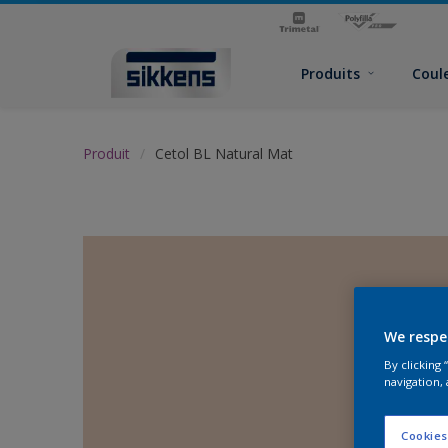
Produits
Coul
Produit
Cetol BL Natural Mat
We respe
By clicking
navigation, 
Cookies