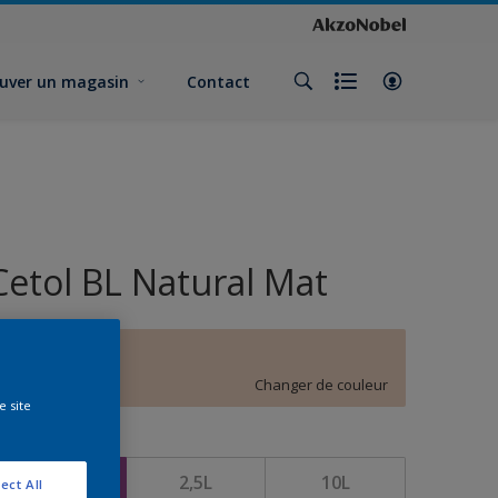
uver un magasin
Contact
Cetol BL Natural Mat
E0.10.80
Changer de couleur
e site
ormat
1L
2,5L
10L
ect All