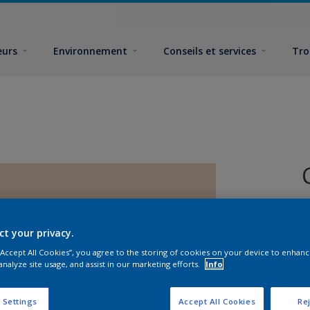
eurs
Environnement
Conseils et services
Tro
ct your privacy.
 “Accept All Cookies”, you agree to the storing of cookies on your device to enhanc
analyze site usage, and assist in our marketing efforts.
Info
F
 Settings
Accept All Cookies
Rej