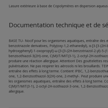
Lasure extérieure à base de Copolyméres en dispersion aqueuse
Documentation technique et de sé
BASE TU- Nocif pour les organismes aquatiques, entraîne des e
benzotriazole derivatives, Poly(oxy-1,2-ethanediyl), α-[3-[3-(2H-
hydroxyphenyl]-1-oxopropyl]-ω-[3-[3-(2H-benzotriazol-2-yl)-5-(
benzisothiazol-3(2H)-one, C(M)IT/MIT(3-1), 2-octyl-2H-isothiaz
produire une réaction allergique. Attention! Des gouttelettes r
pulvérisation. Ne pas respirer les aérosols ni les brouillards. 
entraîne des effets à long terme. Contient IPBC, 1,2-benzisothi
one, 1,2-Benzisothiazol-3(2H)-one, 2-methyl-. Peut produire u
les organismes aquatiques, entraîne des effets à long terme. Co
C(M)IT/MIT(3-1), 2-octyl-2H-isothiazol-3-one, 1,2-Benzisothiazo
allergique.