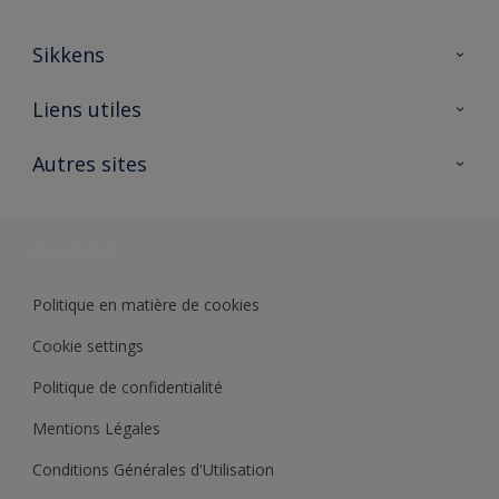
Sikkens
A propos de Sikkens
Liens utiles
Contactez nous
Ouvrir un magasin PASS
Autres sites
Trimetal
Sikkens Solutions
Polyfilla Pro
Wiki Peinture
Développement durable
Où jeter son pot de peinture ?
Politique en matière de cookies
Cookie settings
Politique de confidentialité
Mentions Légales
Conditions Générales d'Utilisation