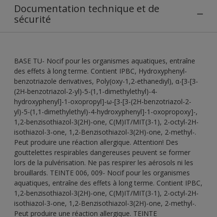
Documentation technique et de
sécurité
BASE TU- Nocif pour les organismes aquatiques, entraîne
des effets à long terme. Contient IPBC, Hydroxyphenyl-
benzotriazole derivatives, Poly(oxy-1,2-ethanediyl), α-[3-[3-
(2H-benzotriazol-2-yl)-5-(1,1-dimethylethyl)-4-
hydroxyphenyl]-1-oxopropyl]-ω-[3-[3-(2H-benzotriazol-2-
yl)-5-(1,1-dimethylethyl)-4-hydroxyphenyl]-1-oxopropoxy]-,
1,2-benzisothiazol-3(2H)-one, C(M)IT/MIT(3-1), 2-octyl-2H-
isothiazol-3-one, 1,2-Benzisothiazol-3(2H)-one, 2-methyl-.
Peut produire une réaction allergique. Attention! Des
gouttelettes respirables dangereuses peuvent se former
lors de la pulvérisation. Ne pas respirer les aérosols ni les
brouillards. TEINTE 006, 009- Nocif pour les organismes
aquatiques, entraîne des effets à long terme. Contient IPBC,
1,2-benzisothiazol-3(2H)-one, C(M)IT/MIT(3-1), 2-octyl-2H-
isothiazol-3-one, 1,2-Benzisothiazol-3(2H)-one, 2-methyl-.
Peut produire une réaction allergique. TEINTE