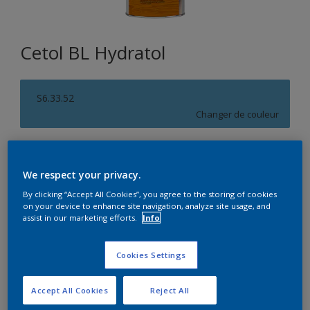
Cetol BL Hydratol
S6.33.52
Changer de couleur
Format
1L
2,5L
10L
We respect your privacy.
By clicking “Accept All Cookies”, you agree to the storing of cookies
on your device to enhance site navigation, analyze site usage, and
Quantité
Calculateur de peinture
assist in our marketing efforts.
Info
Calculer
Cookies Settings
Accept All Cookies
Reject All