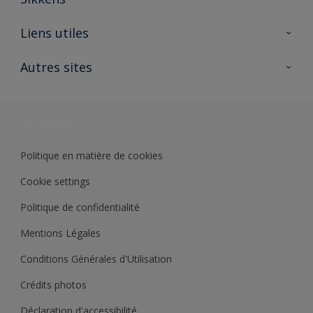
A propos de Sikkens
Liens utiles
Contactez nous
Ouvrir un magasin PASS
Autres sites
Trimetal
Sikkens Solutions
Polyfilla Pro
Wiki Peinture
Développement durable
Où jeter son pot de peinture ?
Politique en matière de cookies
Cookie settings
Politique de confidentialité
Mentions Légales
Conditions Générales d'Utilisation
Crédits photos
Déclaration d'accessibilité