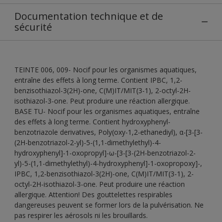
Documentation technique et de
sécurité
TEINTE 006, 009- Nocif pour les organismes aquatiques,
entraîne des effets à long terme. Contient IPBC, 1,2-
benzisothiazol-3(2H)-one, C(M)IT/MIT(3-1), 2-octyl-2H-
isothiazol-3-one. Peut produire une réaction allergique.
BASE TU- Nocif pour les organismes aquatiques, entraîne
des effets à long terme. Contient hydroxyphenyl-
benzotriazole derivatives, Poly(oxy-1,2-ethanediyl), α-[3-[3-
(2H-benzotriazol-2-yl)-5-(1,1-dimethylethyl)-4-
hydroxyphenyl]-1-oxopropyl]-ω-[3-[3-(2H-benzotriazol-2-
yl)-5-(1,1-dimethylethyl)-4-hydroxyphenyl]-1-oxopropoxy]-,
IPBC, 1,2-benzisothiazol-3(2H)-one, C(M)IT/MIT(3-1), 2-
octyl-2H-isothiazol-3-one. Peut produire une réaction
allergique. Attention! Des gouttelettes respirables
dangereuses peuvent se former lors de la pulvérisation. Ne
pas respirer les aérosols ni les brouillards.