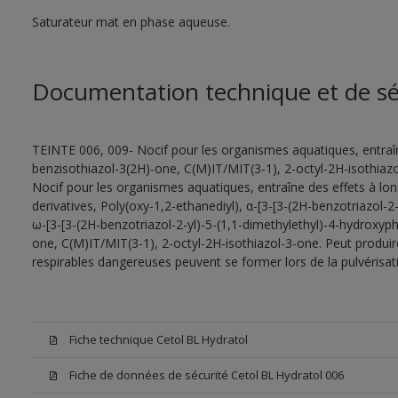
Saturateur mat en phase aqueuse.
Documentation technique et de sé
TEINTE 006, 009- Nocif pour les organismes aquatiques, entraîn
benzisothiazol-3(2H)-one, C(M)IT/MIT(3-1), 2-octyl-2H-isothiazo
Nocif pour les organismes aquatiques, entraîne des effets à lo
derivatives, Poly(oxy-1,2-ethanediyl), α-[3-[3-(2H-benzotriazol-
ω-[3-[3-(2H-benzotriazol-2-yl)-5-(1,1-dimethylethyl)-4-hydroxyp
one, C(M)IT/MIT(3-1), 2-octyl-2H-isothiazol-3-one. Peut produire
respirables dangereuses peuvent se former lors de la pulvérisatio
Fiche technique Cetol BL Hydratol
Fiche de données de sécurité Cetol BL Hydratol 006