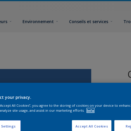
eurs
Environnement
Conseils et services
Tro
ct your privacy.
 “Accept All Cookies”, you agree to the storing of cookies on your device to enhanc
analyze site usage, and assist in our marketing efforts.
Info
F
 Settings
Accept All Cookies
Rej