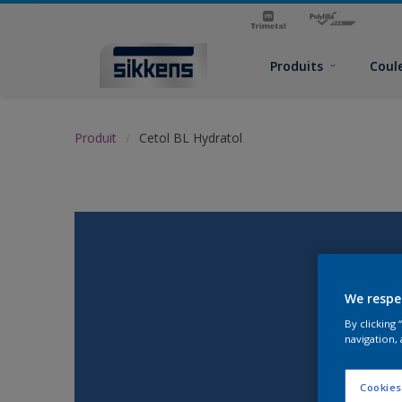
Produits
Coul
Produit
Cetol BL Hydratol
We respe
By clicking
navigation, 
Cookies