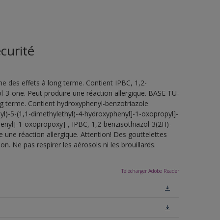
curité
e des effets à long terme. Contient IPBC, 1,2-
l-3-one. Peut produire une réaction allergique. BASE TU-
ng terme. Contient hydroxyphenyl-benzotriazole
2-yl)-5-(1,1-dimethylethyl)-4-hydroxyphenyl]-1-oxopropyl]-
henyl]-1-oxopropoxy]-, IPBC, 1,2-benzisothiazol-3(2H)-
 une réaction allergique. Attention! Des gouttelettes
n. Ne pas respirer les aérosols ni les brouillards.
Télécharger Adobe Reader