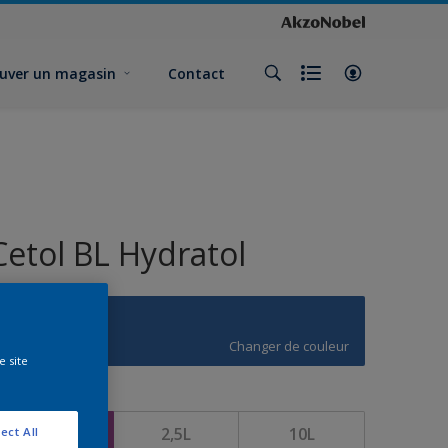
uver un magasin
Contact
Cetol BL Hydratol
U3.39.34
Changer de couleur
e site
ormat
1L
2,5L
10L
ect All