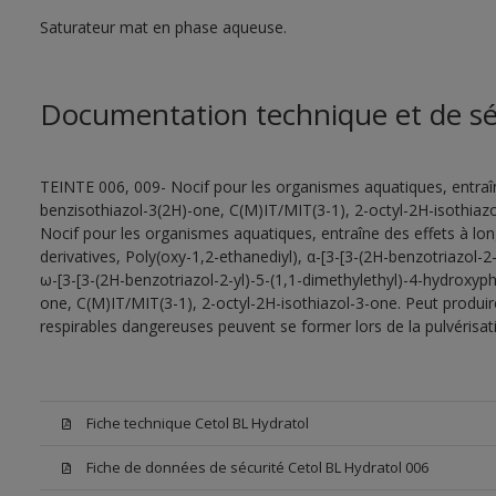
Saturateur mat en phase aqueuse.
Documentation technique et de sé
TEINTE 006, 009- Nocif pour les organismes aquatiques, entraîn
benzisothiazol-3(2H)-one, C(M)IT/MIT(3-1), 2-octyl-2H-isothiazo
Nocif pour les organismes aquatiques, entraîne des effets à lo
derivatives, Poly(oxy-1,2-ethanediyl), α-[3-[3-(2H-benzotriazol-
ω-[3-[3-(2H-benzotriazol-2-yl)-5-(1,1-dimethylethyl)-4-hydroxyp
one, C(M)IT/MIT(3-1), 2-octyl-2H-isothiazol-3-one. Peut produire
respirables dangereuses peuvent se former lors de la pulvérisatio
Fiche technique Cetol BL Hydratol
Fiche de données de sécurité Cetol BL Hydratol 006