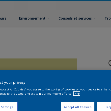
eurs
Environnement
Conseils et services
Tro
ct your privacy.
 “Accept All Cookies”, you agree to the storing of cookies on your device to enhanc
analyze site usage, and assist in our marketing efforts.
Info
F
 Settings
Accept All Cookies
Rej