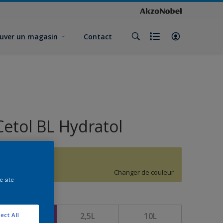
uver un magasin
Contact
Cetol BL Hydratol
G8.26.77
Changer de couleur
e site
ormat
1L
2,5L
10L
ect All