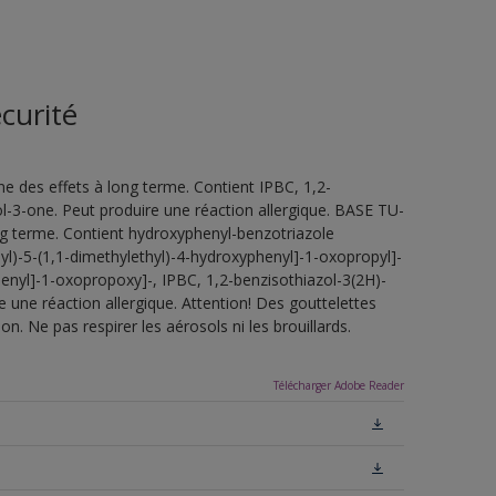
curité
e des effets à long terme. Contient IPBC, 1,2-
l-3-one. Peut produire une réaction allergique. BASE TU-
ng terme. Contient hydroxyphenyl-benzotriazole
2-yl)-5-(1,1-dimethylethyl)-4-hydroxyphenyl]-1-oxopropyl]-
henyl]-1-oxopropoxy]-, IPBC, 1,2-benzisothiazol-3(2H)-
 une réaction allergique. Attention! Des gouttelettes
n. Ne pas respirer les aérosols ni les brouillards.
Télécharger Adobe Reader