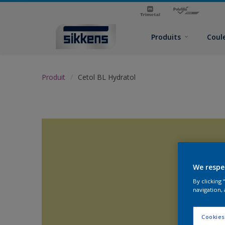
Produits
Coul
Produit
Cetol BL Hydratol
We respe
By clicking
navigation, 
Cookies