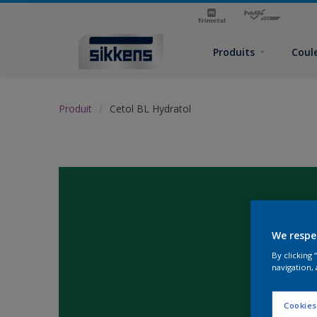
Produits
Coul
Produit
Cetol BL Hydratol
We respe
By clicking
navigation, 
Cookies