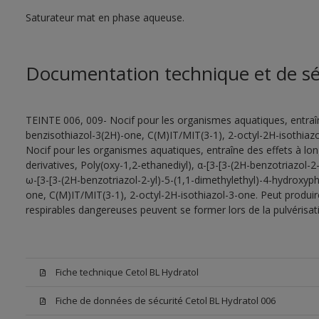
Saturateur mat en phase aqueuse.
Documentation technique et de sé
TEINTE 006, 009- Nocif pour les organismes aquatiques, entraîn
benzisothiazol-3(2H)-one, C(M)IT/MIT(3-1), 2-octyl-2H-isothiazo
Nocif pour les organismes aquatiques, entraîne des effets à lo
derivatives, Poly(oxy-1,2-ethanediyl), α-[3-[3-(2H-benzotriazol-
ω-[3-[3-(2H-benzotriazol-2-yl)-5-(1,1-dimethylethyl)-4-hydroxyp
one, C(M)IT/MIT(3-1), 2-octyl-2H-isothiazol-3-one. Peut produire
respirables dangereuses peuvent se former lors de la pulvérisatio
Fiche technique Cetol BL Hydratol
Fiche de données de sécurité Cetol BL Hydratol 006