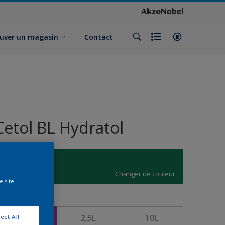
uver un magasin
Contact
Cetol BL Hydratol
L8.45.35
Changer de couleur
e site
ormat
1L
2,5L
10L
ect All