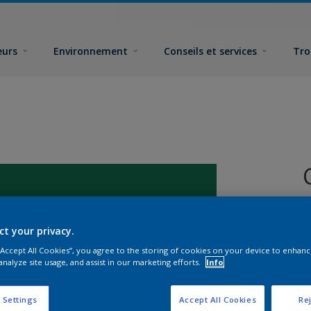
eurs
Environnement
Conseils et services
Tro
ct your privacy.
 “Accept All Cookies”, you agree to the storing of cookies on your device to enhanc
analyze site usage, and assist in our marketing efforts.
Info
F
 Settings
Accept All Cookies
Rej