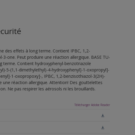
curité
e des effets à long terme. Contient IPBC, 1,2-
l-3-one. Peut produire une réaction allergique. BASE TU-
ng terme. Contient hydroxyphenyl-benzotriazole
2-yl)-5-(1,1-dimethylethyl)-4-hydroxyphenyl]-1-oxopropyl]-
henyl]-1-oxopropoxy]-, IPBC, 1,2-benzisothiazol-3(2H)-
 une réaction allergique. Attention! Des gouttelettes
n. Ne pas respirer les aérosols ni les brouillards.
Télécharger Adobe Reader