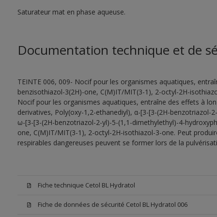
Saturateur mat en phase aqueuse.
Documentation technique et de sé
TEINTE 006, 009- Nocif pour les organismes aquatiques, entraîn
benzisothiazol-3(2H)-one, C(M)IT/MIT(3-1), 2-octyl-2H-isothiazo
Nocif pour les organismes aquatiques, entraîne des effets à lo
derivatives, Poly(oxy-1,2-ethanediyl), α-[3-[3-(2H-benzotriazol-
ω-[3-[3-(2H-benzotriazol-2-yl)-5-(1,1-dimethylethyl)-4-hydroxyp
one, C(M)IT/MIT(3-1), 2-octyl-2H-isothiazol-3-one. Peut produire
respirables dangereuses peuvent se former lors de la pulvérisatio
Fiche technique Cetol BL Hydratol
Fiche de données de sécurité Cetol BL Hydratol 006