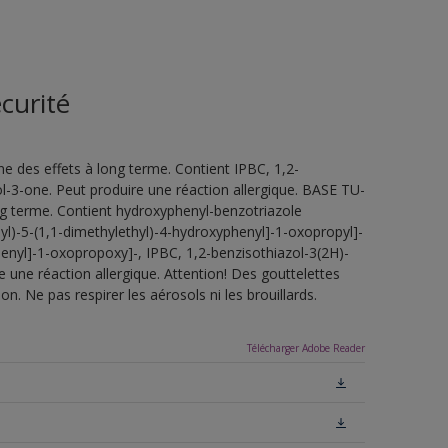
curité
e des effets à long terme. Contient IPBC, 1,2-
l-3-one. Peut produire une réaction allergique. BASE TU-
ng terme. Contient hydroxyphenyl-benzotriazole
2-yl)-5-(1,1-dimethylethyl)-4-hydroxyphenyl]-1-oxopropyl]-
henyl]-1-oxopropoxy]-, IPBC, 1,2-benzisothiazol-3(2H)-
 une réaction allergique. Attention! Des gouttelettes
n. Ne pas respirer les aérosols ni les brouillards.
Télécharger Adobe Reader