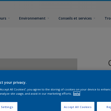
eurs
Environnement
Conseils et services
Tro
ct your privacy.
 “Accept All Cookies”, you agree to the storing of cookies on your device to enhanc
analyze site usage, and assist in our marketing efforts.
Info
F
 Settings
Accept All Cookies
Rej