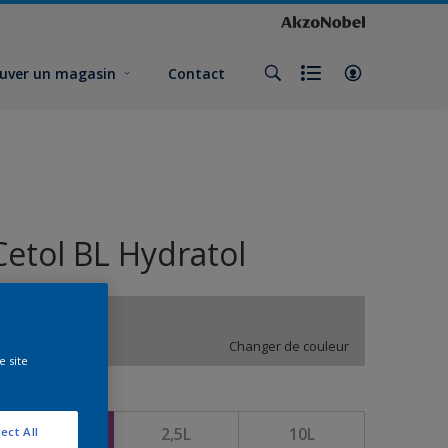
uver un magasin
Contact
Cetol BL Hydratol
GN.00.78
Changer de couleur
e site
ormat
1L
2,5L
10L
ect All