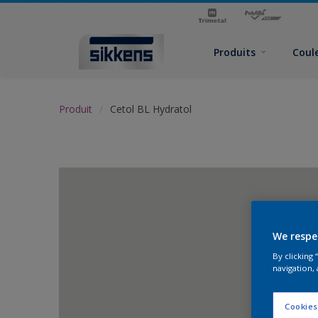
Produits
Coul
Produit
Cetol BL Hydratol
We respe
By clicking
navigation, 
Cookies