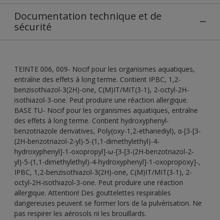
Documentation technique et de
sécurité
TEINTE 006, 009- Nocif pour les organismes aquatiques,
entraîne des effets à long terme. Contient IPBC, 1,2-
benzisothiazol-3(2H)-one, C(M)IT/MIT(3-1), 2-octyl-2H-
isothiazol-3-one. Peut produire une réaction allergique.
BASE TU- Nocif pour les organismes aquatiques, entraîne
des effets à long terme. Contient hydroxyphenyl-
benzotriazole derivatives, Poly(oxy-1,2-ethanediyl), α-[3-[3-
(2H-benzotriazol-2-yl)-5-(1,1-dimethylethyl)-4-
hydroxyphenyl]-1-oxopropyl]-ω-[3-[3-(2H-benzotriazol-2-
yl)-5-(1,1-dimethylethyl)-4-hydroxyphenyl]-1-oxopropoxy]-,
IPBC, 1,2-benzisothiazol-3(2H)-one, C(M)IT/MIT(3-1), 2-
octyl-2H-isothiazol-3-one. Peut produire une réaction
allergique. Attention! Des gouttelettes respirables
dangereuses peuvent se former lors de la pulvérisation. Ne
pas respirer les aérosols ni les brouillards.