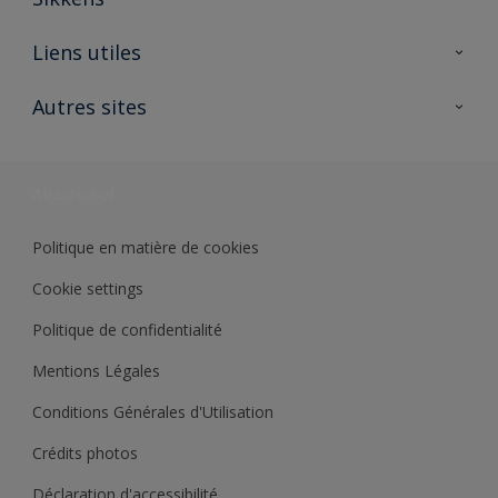
A propos de Sikkens
Liens utiles
Contactez nous
Ouvrir un magasin PASS
Autres sites
Trimetal
Sikkens Solutions
Polyfilla Pro
Wiki Peinture
Développement durable
Où jeter son pot de peinture ?
Politique en matière de cookies
Cookie settings
Politique de confidentialité
Mentions Légales
Conditions Générales d'Utilisation
Crédits photos
Déclaration d'accessibilité