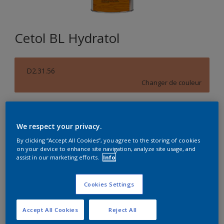
Cetol BL Hydratol
D2.31.56
Changer de couleur
Format
2,5L
10L
We respect your privacy.
By clicking “Accept All Cookies”, you agree to the storing of cookies
on your device to enhance site navigation, analyze site usage, and
Quantité
Calculateur de peinture
assist in our marketing efforts.
Info
Calculer
Cookies Settings
Accept All Cookies
Reject All