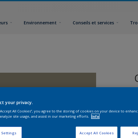
eurs
Environnement
Conseils et services
Tro
ct your privacy.
 “Accept All Cookies”, you agree to the storing of cookies on your device to enhanc
analyze site usage, and assist in our marketing efforts.
Info
F
 Settings
Accept All Cookies
Rej