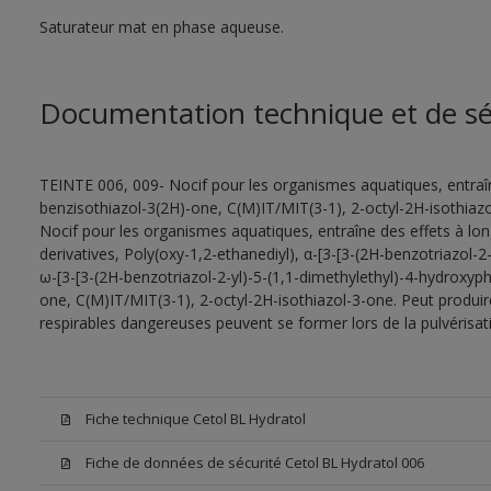
Saturateur mat en phase aqueuse.
Documentation technique et de sé
TEINTE 006, 009- Nocif pour les organismes aquatiques, entraîn
benzisothiazol-3(2H)-one, C(M)IT/MIT(3-1), 2-octyl-2H-isothiazo
Nocif pour les organismes aquatiques, entraîne des effets à lo
derivatives, Poly(oxy-1,2-ethanediyl), α-[3-[3-(2H-benzotriazol-
ω-[3-[3-(2H-benzotriazol-2-yl)-5-(1,1-dimethylethyl)-4-hydroxyp
one, C(M)IT/MIT(3-1), 2-octyl-2H-isothiazol-3-one. Peut produire
respirables dangereuses peuvent se former lors de la pulvérisatio
Fiche technique Cetol BL Hydratol
Fiche de données de sécurité Cetol BL Hydratol 006