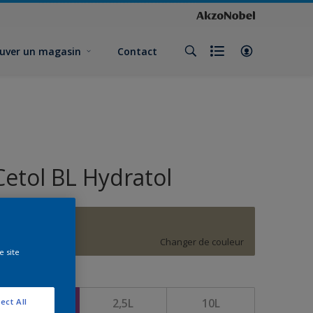
uver un magasin
Contact
Cetol BL Hydratol
G3.12.56
Changer de couleur
e site
ormat
1L
2,5L
10L
ect All