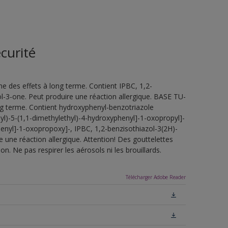
curité
e des effets à long terme. Contient IPBC, 1,2-
l-3-one. Peut produire une réaction allergique. BASE TU-
ng terme. Contient hydroxyphenyl-benzotriazole
2-yl)-5-(1,1-dimethylethyl)-4-hydroxyphenyl]-1-oxopropyl]-
henyl]-1-oxopropoxy]-, IPBC, 1,2-benzisothiazol-3(2H)-
 une réaction allergique. Attention! Des gouttelettes
n. Ne pas respirer les aérosols ni les brouillards.
Télécharger Adobe Reader