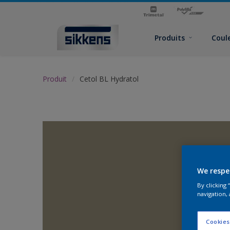
Produits
Coul
Produit
Cetol BL Hydratol
We respe
By clicking
navigation, 
Cookies