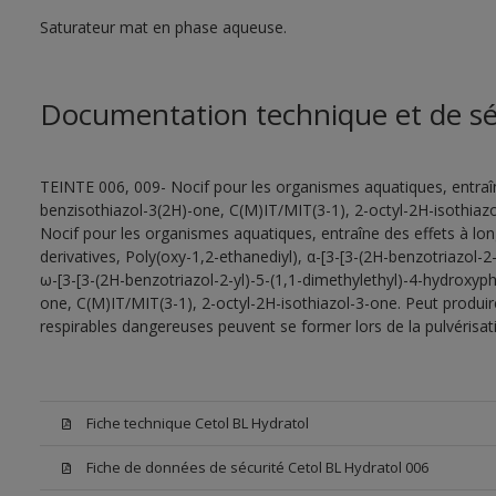
Saturateur mat en phase aqueuse.
Documentation technique et de sé
TEINTE 006, 009- Nocif pour les organismes aquatiques, entraîn
benzisothiazol-3(2H)-one, C(M)IT/MIT(3-1), 2-octyl-2H-isothiazo
Nocif pour les organismes aquatiques, entraîne des effets à lo
derivatives, Poly(oxy-1,2-ethanediyl), α-[3-[3-(2H-benzotriazol-
ω-[3-[3-(2H-benzotriazol-2-yl)-5-(1,1-dimethylethyl)-4-hydroxyp
one, C(M)IT/MIT(3-1), 2-octyl-2H-isothiazol-3-one. Peut produire
respirables dangereuses peuvent se former lors de la pulvérisatio
Fiche technique Cetol BL Hydratol
Fiche de données de sécurité Cetol BL Hydratol 006