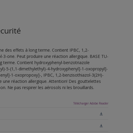
curité
e des effets à long terme. Contient IPBC, 1,2-
l-3-one. Peut produire une réaction allergique. BASE TU-
ng terme. Contient hydroxyphenyl-benzotriazole
2-yl)-5-(1,1-dimethylethyl)-4-hydroxyphenyl]-1-oxopropyl]-
henyl]-1-oxopropoxy]-, IPBC, 1,2-benzisothiazol-3(2H)-
 une réaction allergique. Attention! Des gouttelettes
n. Ne pas respirer les aérosols ni les brouillards.
Télécharger Adobe Reader