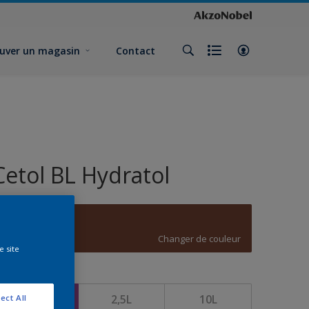
uver un magasin
Contact
Cetol BL Hydratol
D1.36.25
Changer de couleur
e site
ormat
1L
2,5L
10L
ect All