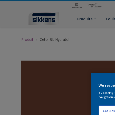
Produits
Coul
Produit
Cetol BL Hydratol
We respe
By clicking
navigation, 
Cookies