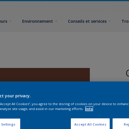
eurs
Environnement
Conseils et services
Tro
ct your privacy.
 “Accept All Cookies”, you agree to the storing of cookies on your device to enhanc
analyze site usage, and assist in our marketing efforts.
Info
F
 Settings
Accept All Cookies
Rej