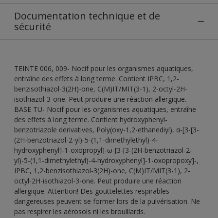
Documentation technique et de
sécurité
TEINTE 006, 009- Nocif pour les organismes aquatiques,
entraîne des effets à long terme. Contient IPBC, 1,2-
benzisothiazol-3(2H)-one, C(M)IT/MIT(3-1), 2-octyl-2H-
isothiazol-3-one. Peut produire une réaction allergique.
BASE TU- Nocif pour les organismes aquatiques, entraîne
des effets à long terme. Contient hydroxyphenyl-
benzotriazole derivatives, Poly(oxy-1,2-ethanediyl), α-[3-[3-
(2H-benzotriazol-2-yl)-5-(1,1-dimethylethyl)-4-
hydroxyphenyl]-1-oxopropyl]-ω-[3-[3-(2H-benzotriazol-2-
yl)-5-(1,1-dimethylethyl)-4-hydroxyphenyl]-1-oxopropoxy]-,
IPBC, 1,2-benzisothiazol-3(2H)-one, C(M)IT/MIT(3-1), 2-
octyl-2H-isothiazol-3-one. Peut produire une réaction
allergique. Attention! Des gouttelettes respirables
dangereuses peuvent se former lors de la pulvérisation. Ne
pas respirer les aérosols ni les brouillards.