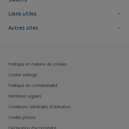
A propos de Sikkens
Liens utiles
Contactez nous
Ouvrir un magasin PASS
Autres sites
Trimetal
Sikkens Solutions
Polyfilla Pro
Wiki Peinture
Développement durable
Où jeter son pot de peinture ?
Politique en matière de cookies
Cookie settings
Politique de confidentialité
Mentions Légales
Conditions Générales d'Utilisation
Crédits photos
Déclaration d'accessibilité