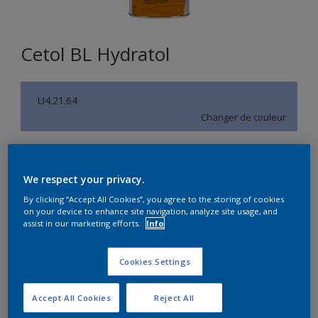
Cetol BL Hydratol
U4.21.64
Changer de couleur
Format
1L
2,5L
10L
We respect your privacy.
By clicking “Accept All Cookies”, you agree to the storing of cookies
on your device to enhance site navigation, analyze site usage, and
Quantité
Calculateur de peinture
assist in our marketing efforts.
Info
Calculer
Cookies Settings
Accept All Cookies
Reject All