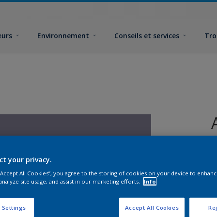
eurs
Environnement
Conseils et services
Tro
ct your privacy.
 “Accept All Cookies”, you agree to the storing of cookies on your device to enhanc
analyze site usage, and assist in our marketing efforts.
Info
F
 Settings
Accept All Cookies
Rej