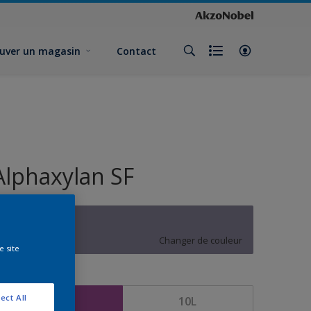
uver un magasin
Contact
Alphaxylan SF
V9.10.50
Changer de couleur
e site
ormat
ect All
5L
10L