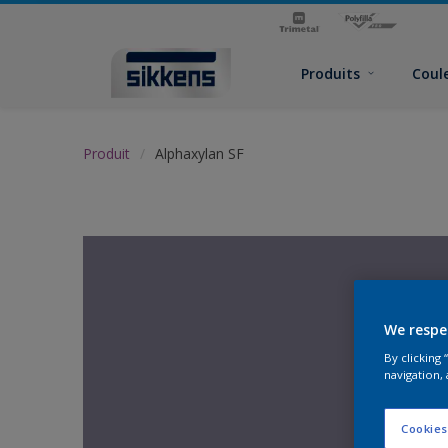
Produits
Coul
Produit
Alphaxylan SF
We respe
By clicking
navigation, 
Cookies