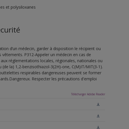
es et polysiloxanes
curité
ion d’un médecin, garder à disposition le récipient ou
 les vêtements. P312-Appeler un médecin en cas de
 aux réglementations locales, régionales, nationales ou
u (de la) 1,2-benzisothiazol-3(2H)-one, C(M)IT/MIT(3-1).
outtelettes respirables dangereuses peuvent se former
uillards.Dangereux. Respecter les précautions d'emploi
Télécharger Adobe Reader