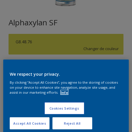
Alphaxylan SF
G8.48.76
Changer de couleur
Format
5L
10L
We respect your privacy.
By clicking “Accept All Cookies”, you agree to the storing of cookies
on your device to enhance site navigation, analyze site usage, and
Quantité
Calculateur de peinture
assist in our marketing efforts.
Info
Calculer
Cookies Settings
Accept All Cookies
Reject All