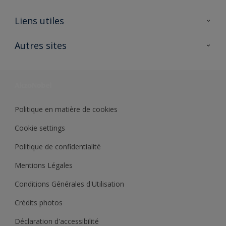
A propos de Sikkens
Liens utiles
Contactez nous
Ouvrir un magasin PASS
Autres sites
Trimetal
Sikkens Solutions
Polyfilla Pro
Wiki Peinture
Développement durable
Où jeter son pot de peinture ?
Politique en matière de cookies
Cookie settings
Politique de confidentialité
Mentions Légales
Conditions Générales d'Utilisation
Crédits photos
Déclaration d'accessibilité