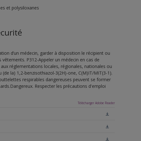
es et polysiloxanes
curité
ion d’un médecin, garder à disposition le récipient ou
 les vêtements. P312-Appeler un médecin en cas de
 aux réglementations locales, régionales, nationales ou
u (de la) 1,2-benzisothiazol-3(2H)-one, C(M)IT/MIT(3-1).
outtelettes respirables dangereuses peuvent se former
uillards.Dangereux. Respecter les précautions d'emploi
Télécharger Adobe Reader