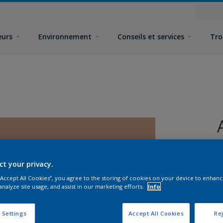
eurs
Environnement
Conseils et services
Tro
ct your privacy.
 “Accept All Cookies”, you agree to the storing of cookies on your device to enhanc
analyze site usage, and assist in our marketing efforts.
Info
F
 Settings
Accept All Cookies
Rej