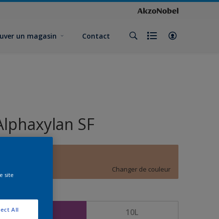
uver un magasin
Contact
Alphaxylan SF
D7.18.64
Changer de couleur
e site
ormat
ect All
5L
10L