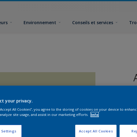
eurs
Environnement
Conseils et services
Tro
ct your privacy.
 “Accept All Cookies”, you agree to the storing of cookies on your device to enhanc
analyze site usage, and assist in our marketing efforts.
Info
F
 Settings
Accept All Cookies
Rej