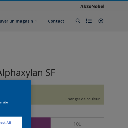
uver un magasin
Contact
Alphaxylan SF
H7.13.80
Changer de couleur
e site
ormat
ect All
5L
10L