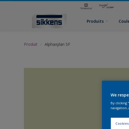
Produits
Coul
Produit
Alphaxylan SF
We respe
By clicking
navigation, 
Cookies