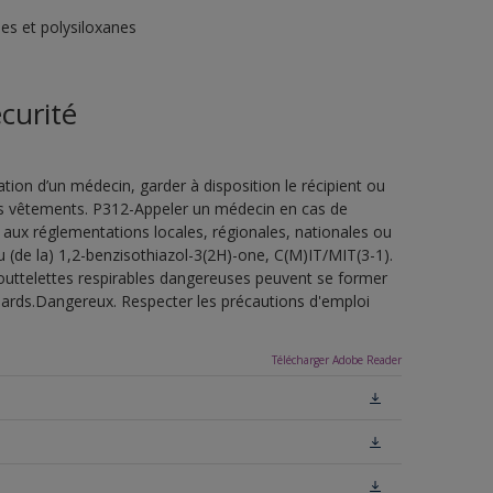
es et polysiloxanes
curité
ion d’un médecin, garder à disposition le récipient ou
 les vêtements. P312-Appeler un médecin en cas de
 aux réglementations locales, régionales, nationales ou
u (de la) 1,2-benzisothiazol-3(2H)-one, C(M)IT/MIT(3-1).
outtelettes respirables dangereuses peuvent se former
uillards.Dangereux. Respecter les précautions d'emploi
Télécharger Adobe Reader