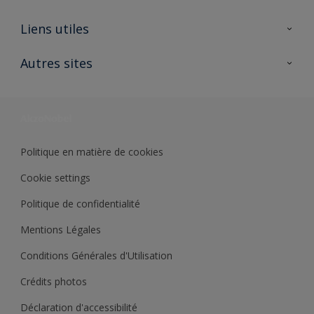
A propos de Sikkens
Liens utiles
Contactez nous
Ouvrir un magasin PASS
Autres sites
Trimetal
Sikkens Solutions
Polyfilla Pro
Wiki Peinture
Développement durable
Où jeter son pot de peinture ?
Politique en matière de cookies
Cookie settings
Politique de confidentialité
Mentions Légales
Conditions Générales d'Utilisation
Crédits photos
Déclaration d'accessibilité