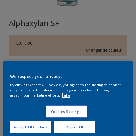
Alphaxylan SF
E0.10.80
Changer de couleur
Format
5L
10L
We respect your privacy.
By clicking “Accept All Cookies”, you agree to the storing of cookies
on your device to enhance site navigation, analyze site usage, and
Quantité
Calculateur de peinture
assist in our marketing efforts.
Info
Calculer
Cookies Settings
Accept All Cookies
Reject All