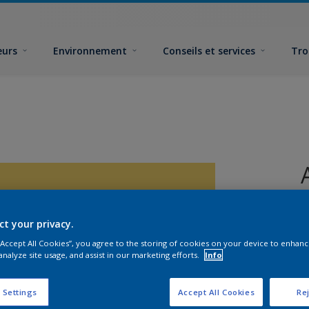
eurs
Environnement
Conseils et services
Tro
ct your privacy.
 “Accept All Cookies”, you agree to the storing of cookies on your device to enhanc
analyze site usage, and assist in our marketing efforts.
Info
F
 Settings
Accept All Cookies
Rej