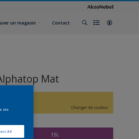
uver un magasin
Contact
Alphatop Mat
G0.39.79
Changer de couleur
e site
ormat
ect All
15L