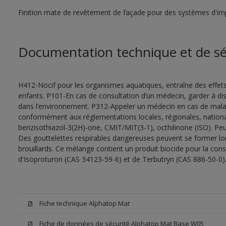
Finition mate de revêtement de façade pour des systèmes d'impe
Documentation technique et de sé
H412-Nocif pour les organismes aquatiques, entraîne des effet
enfants. P101-En cas de consultation d’un médecin, garder à dispo
dans l’environnement. P312-Appeler un médecin en cas de malais
conformément aux réglementations locales, régionales, nationa
benzisothiazol-3(2H)-one, CMIT/MIT(3-1), octhilinone (ISO). Peu
Des gouttelettes respirables dangereuses peuvent se former lors 
brouillards. Ce mélange contient un produit biocide pour la con
d'Isoproturon (CAS 34123-59-6) et de Terbutryn (CAS 886-50-0)
Fiche technique Alphatop Mat
Fiche de données de sécurité Alphatop Mat Base W05