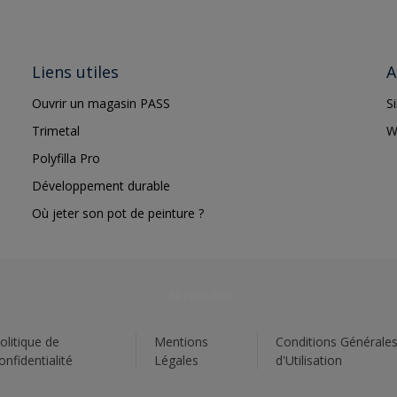
Liens utiles
A
Ouvrir un magasin PASS
S
Trimetal
W
Polyfilla Pro
Développement durable
Où jeter son pot de peinture ?
olitique de
Mentions
Conditions Générale
onfidentialité
Légales
d'Utilisation