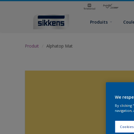
Produits
Coul
Produit
Alphatop Mat
We respe
By clicking
navigation, 
Cookies