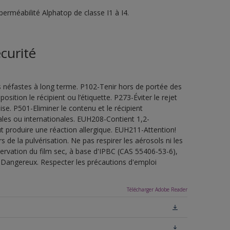
rméabilité Alphatop de classe I1 à I4.
curité
s néfastes à long terme. P102-Tenir hors de portée des
sition le récipient ou l’étiquette. P273-Éviter le rejet
e. P501-Eliminer le contenu et le récipient
les ou internationales. EUH208-Contient 1,2-
t produire une réaction allergique. EUH211-Attention!
de la pulvérisation. Ne pas respirer les aérosols ni les
servation du film sec, à base d'IPBC (CAS 55406-53-6),
.Dangereux. Respecter les précautions d'emploi
Télécharger Adobe Reader