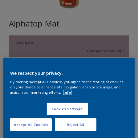
Alphatop Mat
Y7.09.57
Changer de couleur
Format
We respect your privacy.
15L
By clicking “Accept All Cookies”, you agree to the storing of cookies
on your device to enhance site navigation, analyze site usage, and
assist in our marketing efforts.
Info
Quantité
Calculateur de peinture
Calculer
Cookies Settings
Accept All Cookies
Reject All
Achetez chez un revendeur