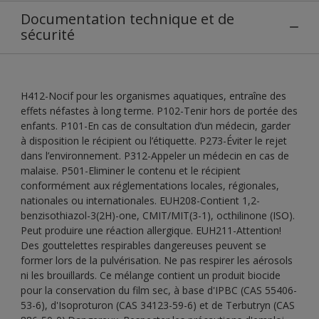
Documentation technique et de
sécurité
H412-Nocif pour les organismes aquatiques, entraîne des
effets néfastes à long terme. P102-Tenir hors de portée des
enfants. P101-En cas de consultation d’un médecin, garder
à disposition le récipient ou l’étiquette. P273-Éviter le rejet
dans l’environnement. P312-Appeler un médecin en cas de
malaise. P501-Eliminer le contenu et le récipient
conformément aux réglementations locales, régionales,
nationales ou internationales. EUH208-Contient 1,2-
benzisothiazol-3(2H)-one, CMIT/MIT(3-1), octhilinone (ISO).
Peut produire une réaction allergique. EUH211-Attention!
Des gouttelettes respirables dangereuses peuvent se
former lors de la pulvérisation. Ne pas respirer les aérosols
ni les brouillards. Ce mélange contient un produit biocide
pour la conservation du film sec, à base d'IPBC (CAS 55406-
53-6), d'Isoproturon (CAS 34123-59-6) et de Terbutryn (CAS