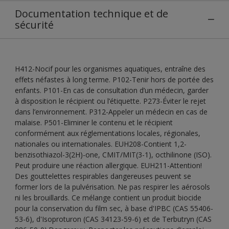
Documentation technique et de
sécurité
H412-Nocif pour les organismes aquatiques, entraîne des
effets néfastes à long terme. P102-Tenir hors de portée des
enfants. P101-En cas de consultation d’un médecin, garder
à disposition le récipient ou l’étiquette. P273-Éviter le rejet
dans l’environnement. P312-Appeler un médecin en cas de
malaise. P501-Eliminer le contenu et le récipient
conformément aux réglementations locales, régionales,
nationales ou internationales. EUH208-Contient 1,2-
benzisothiazol-3(2H)-one, CMIT/MIT(3-1), octhilinone (ISO).
Peut produire une réaction allergique. EUH211-Attention!
Des gouttelettes respirables dangereuses peuvent se
former lors de la pulvérisation. Ne pas respirer les aérosols
ni les brouillards. Ce mélange contient un produit biocide
pour la conservation du film sec, à base d'IPBC (CAS 55406-
53-6), d'Isoproturon (CAS 34123-59-6) et de Terbutryn (CAS