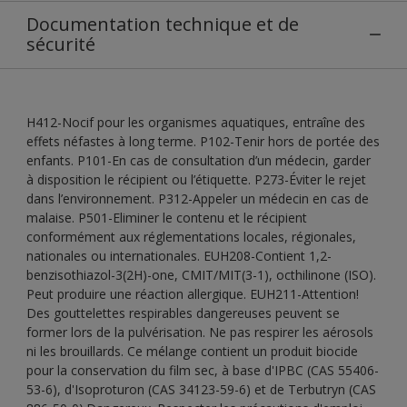
Documentation technique et de
sécurité
H412-Nocif pour les organismes aquatiques, entraîne des
effets néfastes à long terme. P102-Tenir hors de portée des
enfants. P101-En cas de consultation d’un médecin, garder
à disposition le récipient ou l’étiquette. P273-Éviter le rejet
dans l’environnement. P312-Appeler un médecin en cas de
malaise. P501-Eliminer le contenu et le récipient
conformément aux réglementations locales, régionales,
nationales ou internationales. EUH208-Contient 1,2-
benzisothiazol-3(2H)-one, CMIT/MIT(3-1), octhilinone (ISO).
Peut produire une réaction allergique. EUH211-Attention!
Des gouttelettes respirables dangereuses peuvent se
former lors de la pulvérisation. Ne pas respirer les aérosols
ni les brouillards. Ce mélange contient un produit biocide
pour la conservation du film sec, à base d'IPBC (CAS 55406-
53-6), d'Isoproturon (CAS 34123-59-6) et de Terbutryn (CAS