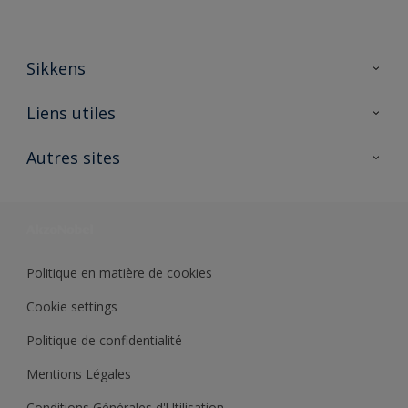
Sikkens
A propos de Sikkens
Liens utiles
Contactez nous
Ouvrir un magasin PASS
Autres sites
Trimetal
Sikkens Solutions
Polyfilla Pro
Wiki Peinture
Développement durable
Où jeter son pot de peinture ?
Politique en matière de cookies
Cookie settings
Politique de confidentialité
Mentions Légales
Conditions Générales d'Utilisation