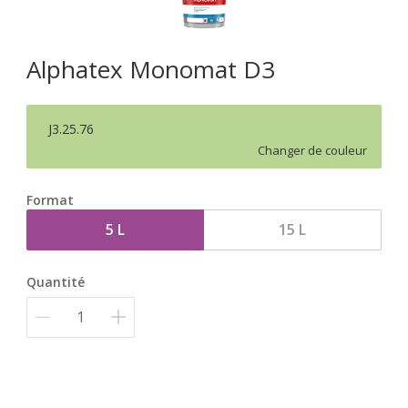
Alphatex Monomat D3
J3.25.76
Changer de couleur
Format
5 L
15 L
Quantité