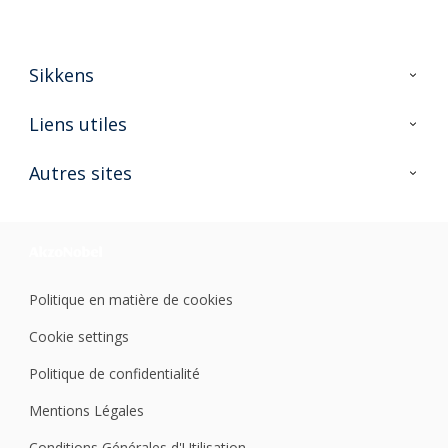
Sikkens
A propos de Sikkens
Liens utiles
Contactez nous
Ouvrir un magasin PASS
Autres sites
Trimetal
Sikkens Solutions
Polyfilla Pro
Wiki Peinture
Développement durable
Où jeter son pot de peinture ?
Politique en matière de cookies
Cookie settings
Politique de confidentialité
Mentions Légales
Conditions Générales d'Utilisation