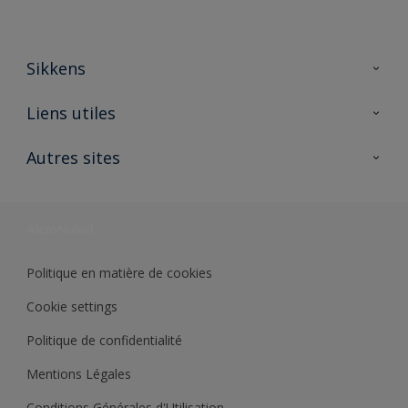
Sikkens
A propos de Sikkens
Liens utiles
Contactez nous
Ouvrir un magasin PASS
Autres sites
Trimetal
Sikkens Solutions
Polyfilla Pro
Wiki Peinture
Développement durable
Où jeter son pot de peinture ?
Politique en matière de cookies
Cookie settings
Politique de confidentialité
Mentions Légales
Conditions Générales d'Utilisation