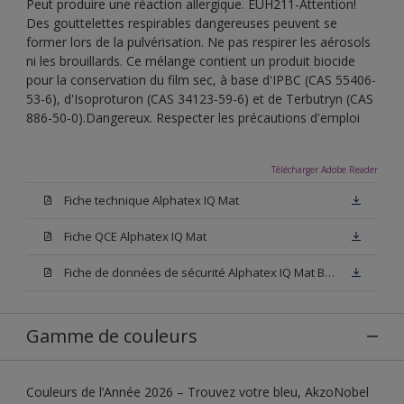
Peut produire une réaction allergique. EUH211-Attention!
Des gouttelettes respirables dangereuses peuvent se
former lors de la pulvérisation. Ne pas respirer les aérosols
ni les brouillards. Ce mélange contient un produit biocide
pour la conservation du film sec, à base d'IPBC (CAS 55406-
53-6), d'Isoproturon (CAS 34123-59-6) et de Terbutryn (CAS
886-50-0).Dangereux. Respecter les précautions d'emploi
Télécharger Adobe Reader
Fiche technique Alphatex IQ Mat
Fiche QCE Alphatex IQ Mat
Fiche de données de sécurité Alphatex IQ Mat Base W05
Gamme de couleurs
Couleurs de l’Année 2026 – Trouvez votre bleu, AkzoNobel