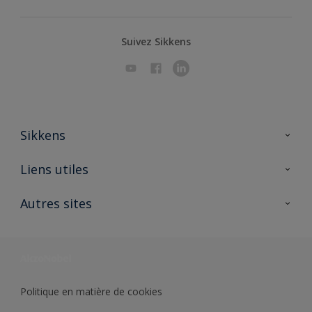
Suivez Sikkens
Sikkens
A propos de Sikkens
Liens utiles
Contactez nous
Ouvrir un magasin PASS
Autres sites
Trimetal
Sikkens Solutions
Polyfilla Pro
Wiki Peinture
Développement durable
Où jeter son pot de peinture ?
Politique en matière de cookies