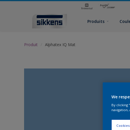
Produits
Coul
Produit
Alphatex IQ Mat
We respe
By clicking
navigation, 
Cookies