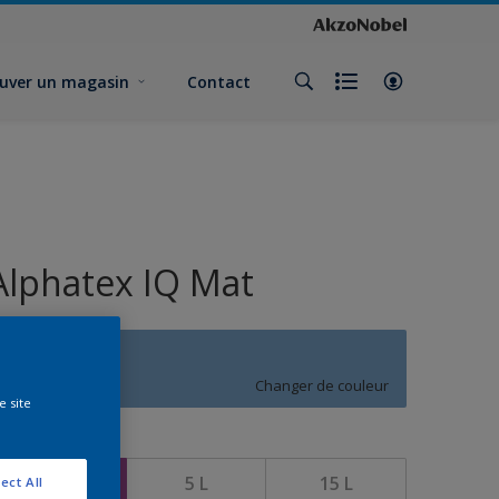
uver un magasin
Contact
Alphatex IQ Mat
T3.24.59
Changer de couleur
e site
ormat
1 L
5 L
15 L
ect All