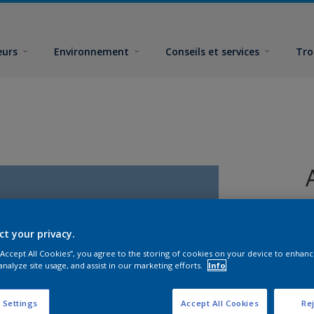
eurs
Environnement
Conseils et services
Tro
ct your privacy.
 “Accept All Cookies”, you agree to the storing of cookies on your device to enhanc
analyze site usage, and assist in our marketing efforts.
Info
F
 Settings
Accept All Cookies
Rej