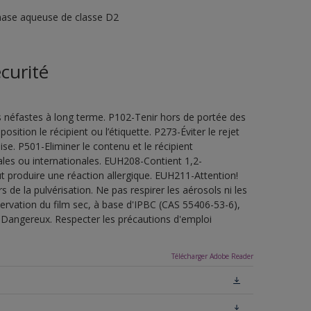
phase aqueuse de classe D2
curité
s néfastes à long terme. P102-Tenir hors de portée des
sition le récipient ou l’étiquette. P273-Éviter le rejet
e. P501-Eliminer le contenu et le récipient
les ou internationales. EUH208-Contient 1,2-
t produire une réaction allergique. EUH211-Attention!
de la pulvérisation. Ne pas respirer les aérosols ni les
servation du film sec, à base d'IPBC (CAS 55406-53-6),
.Dangereux. Respecter les précautions d'emploi
Télécharger Adobe Reader