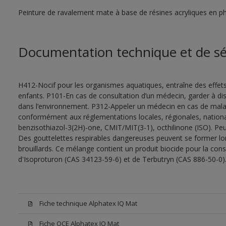
Peinture de ravalement mate à base de résines acryliques en 
Documentation technique et de sé
H412-Nocif pour les organismes aquatiques, entraîne des effet
enfants. P101-En cas de consultation d’un médecin, garder à dispo
dans l’environnement. P312-Appeler un médecin en cas de malais
conformément aux réglementations locales, régionales, nationa
benzisothiazol-3(2H)-one, CMIT/MIT(3-1), octhilinone (ISO). Peu
Des gouttelettes respirables dangereuses peuvent se former lors 
brouillards. Ce mélange contient un produit biocide pour la con
d'Isoproturon (CAS 34123-59-6) et de Terbutryn (CAS 886-50-0)
Fiche technique Alphatex IQ Mat
Fiche QCE Alphatex IQ Mat