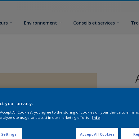
eurs
Environnement
Conseils et services
Tro
ct your privacy.
 “Accept All Cookies”, you agree to the storing of cookies on your device to enhanc
analyze site usage, and assist in our marketing efforts.
Info
F
 Settings
Accept All Cookies
Rej