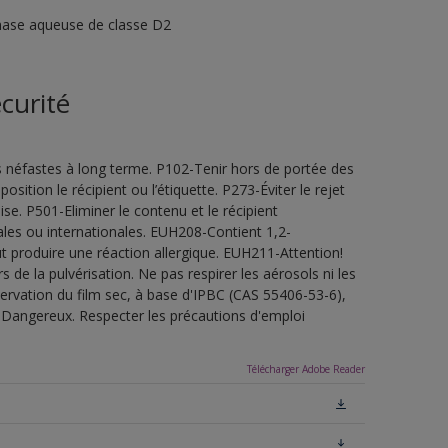
phase aqueuse de classe D2
curité
s néfastes à long terme. P102-Tenir hors de portée des
sition le récipient ou l’étiquette. P273-Éviter le rejet
e. P501-Eliminer le contenu et le récipient
les ou internationales. EUH208-Contient 1,2-
t produire une réaction allergique. EUH211-Attention!
de la pulvérisation. Ne pas respirer les aérosols ni les
servation du film sec, à base d'IPBC (CAS 55406-53-6),
.Dangereux. Respecter les précautions d'emploi
Télécharger Adobe Reader