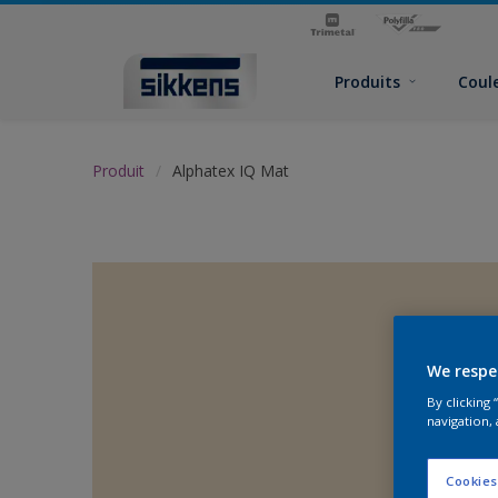
Produits
Coul
Produit
Alphatex IQ Mat
We respe
By clicking
navigation, 
Cookies