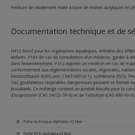
Peinture de ravalement mate à base de résines acryliques en 
Documentation technique et de sé
H412-Nocif pour les organismes aquatiques, entraîne des effet
enfants. P101-En cas de consultation d’un médecin, garder à dispo
dans l’environnement. P312-Appeler un médecin en cas de malais
conformément aux réglementations locales, régionales, nationa
benzisothiazol-3(2H)-one, CMIT/MIT(3-1), octhilinone (ISO). Peu
Des gouttelettes respirables dangereuses peuvent se former lors 
brouillards. Ce mélange contient un produit biocide pour la con
d'Isoproturon (CAS 34123-59-6) et de Terbutryn (CAS 886-50-0)
Fiche technique Alphatex IQ Mat
Fiche QCE Alphatex IQ Mat