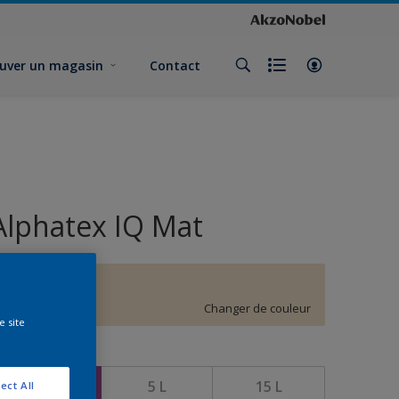
uver un magasin
Contact
Alphatex IQ Mat
F4.09.84
Changer de couleur
e site
ormat
1 L
5 L
15 L
ect All