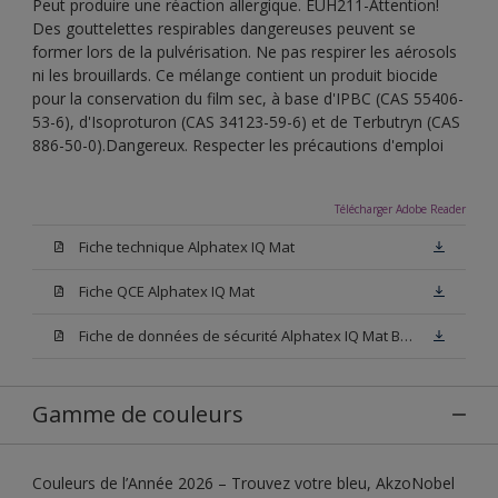
Peut produire une réaction allergique. EUH211-Attention!
Des gouttelettes respirables dangereuses peuvent se
former lors de la pulvérisation. Ne pas respirer les aérosols
ni les brouillards. Ce mélange contient un produit biocide
pour la conservation du film sec, à base d'IPBC (CAS 55406-
53-6), d'Isoproturon (CAS 34123-59-6) et de Terbutryn (CAS
886-50-0).Dangereux. Respecter les précautions d'emploi
Télécharger Adobe Reader
Fiche technique Alphatex IQ Mat
Fiche QCE Alphatex IQ Mat
Fiche de données de sécurité Alphatex IQ Mat Base W05
Gamme de couleurs
Couleurs de l’Année 2026 – Trouvez votre bleu, AkzoNobel