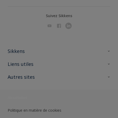
Suivez Sikkens
Sikkens
A propos de Sikkens
Liens utiles
Contactez nous
Ouvrir un magasin PASS
Autres sites
Trimetal
Sikkens Solutions
Polyfilla Pro
Wiki Peinture
Développement durable
Où jeter son pot de peinture ?
Politique en matière de cookies