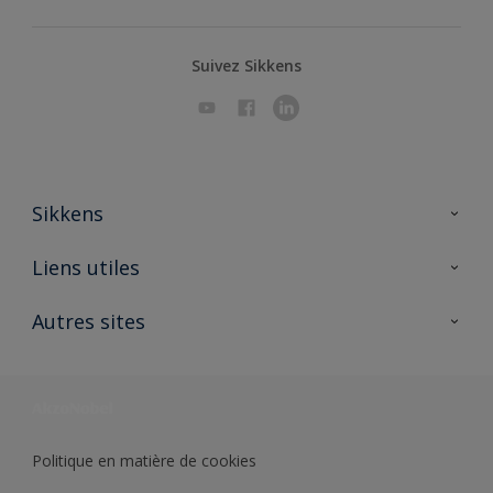
Suivez Sikkens
Sikkens
A propos de Sikkens
Liens utiles
Contactez nous
Ouvrir un magasin PASS
Autres sites
Trimetal
Sikkens Solutions
Polyfilla Pro
Wiki Peinture
Développement durable
Où jeter son pot de peinture ?
Politique en matière de cookies