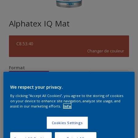
Alphatex IQ Mat
C8.53.40
Changer de couleur
Format
1 L
5 L
15 L
We respect your privacy.
Quantité
Calculateur de peinture
By clicking “Accept All Cookies”, you agree to the storing of cookies
on your device to enhance site navigation, analyze site usage, and
assist in our marketing efforts.
Info
Calculer
Cookies Settings