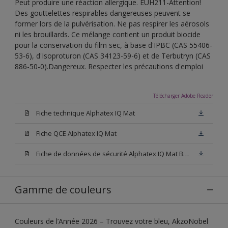
Peut produire une réaction allergique. EUH211-Attention!
Des gouttelettes respirables dangereuses peuvent se
former lors de la pulvérisation. Ne pas respirer les aérosols
ni les brouillards. Ce mélange contient un produit biocide
pour la conservation du film sec, à base d'IPBC (CAS 55406-
53-6), d'Isoproturon (CAS 34123-59-6) et de Terbutryn (CAS
886-50-0).Dangereux. Respecter les précautions d'emploi
Télécharger Adobe Reader
Fiche technique Alphatex IQ Mat
Fiche QCE Alphatex IQ Mat
Fiche de données de sécurité Alphatex IQ Mat Base W05
Gamme de couleurs
Couleurs de l’Année 2026 – Trouvez votre bleu, AkzoNobel