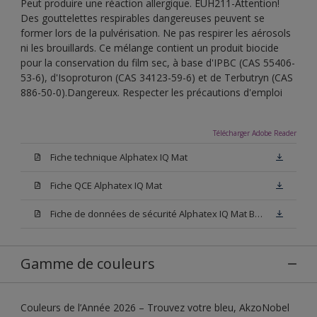
Peut produire une réaction allergique. EUH211-Attention!
Des gouttelettes respirables dangereuses peuvent se
former lors de la pulvérisation. Ne pas respirer les aérosols
ni les brouillards. Ce mélange contient un produit biocide
pour la conservation du film sec, à base d'IPBC (CAS 55406-
53-6), d'Isoproturon (CAS 34123-59-6) et de Terbutryn (CAS
886-50-0).Dangereux. Respecter les précautions d'emploi
Télécharger Adobe Reader
Fiche technique Alphatex IQ Mat
Fiche QCE Alphatex IQ Mat
Fiche de données de sécurité Alphatex IQ Mat Base W05
Gamme de couleurs
Couleurs de l’Année 2026 – Trouvez votre bleu, AkzoNobel