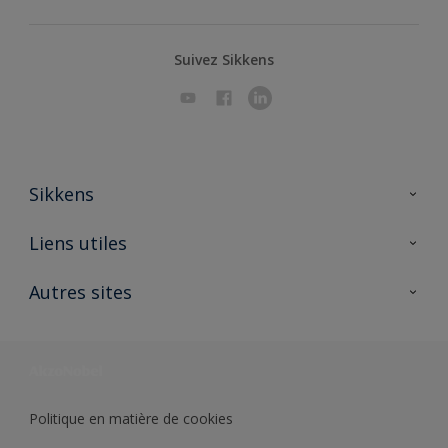
Suivez Sikkens
Sikkens
A propos de Sikkens
Liens utiles
Contactez nous
Ouvrir un magasin PASS
Autres sites
Trimetal
Sikkens Solutions
Polyfilla Pro
Wiki Peinture
Développement durable
Où jeter son pot de peinture ?
Politique en matière de cookies