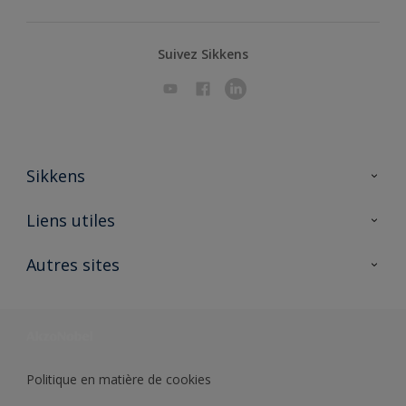
Suivez Sikkens
Sikkens
A propos de Sikkens
Liens utiles
Contactez nous
Ouvrir un magasin PASS
Autres sites
Trimetal
Sikkens Solutions
Polyfilla Pro
Wiki Peinture
Développement durable
Où jeter son pot de peinture ?
Politique en matière de cookies