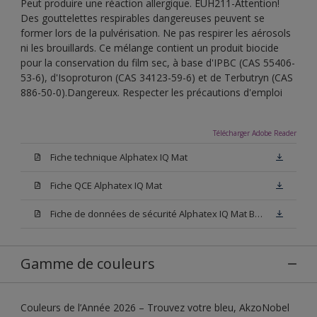
Peut produire une réaction allergique. EUH211-Attention!
Des gouttelettes respirables dangereuses peuvent se
former lors de la pulvérisation. Ne pas respirer les aérosols
ni les brouillards. Ce mélange contient un produit biocide
pour la conservation du film sec, à base d'IPBC (CAS 55406-
53-6), d'Isoproturon (CAS 34123-59-6) et de Terbutryn (CAS
886-50-0).Dangereux. Respecter les précautions d'emploi
Télécharger Adobe Reader
Fiche technique Alphatex IQ Mat
Fiche QCE Alphatex IQ Mat
Fiche de données de sécurité Alphatex IQ Mat Base W05
Gamme de couleurs
Couleurs de l’Année 2026 – Trouvez votre bleu, AkzoNobel