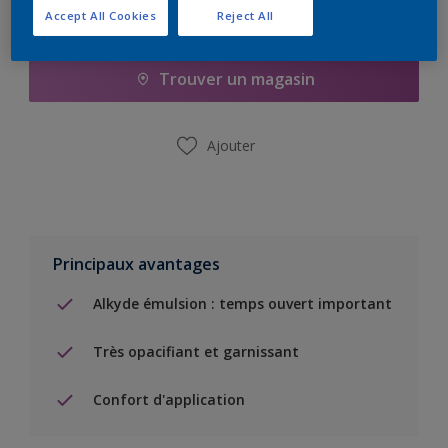
Accept All Cookies
Reject All
Ajouter à la liste d’achats
Trouver un magasin
Ajouter
Principaux avantages
Alkyde émulsion : temps ouvert important
Très opacifiant et garnissant
Confort d'application