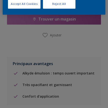
Accept All Cookies
Reject All
Ajouter à la liste d’achats
Trouver un magasin
Ajouter
Principaux avantages
Alkyde émulsion : temps ouvert important
Très opacifiant et garnissant
Confort d'application