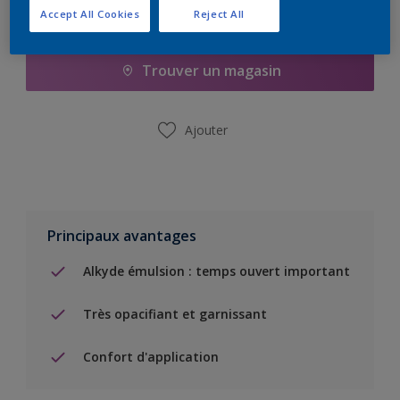
Accept All Cookies
Reject All
Ajouter à la liste d’achats
Trouver un magasin
Ajouter
Principaux avantages
Alkyde émulsion : temps ouvert important
Très opacifiant et garnissant
Confort d'application