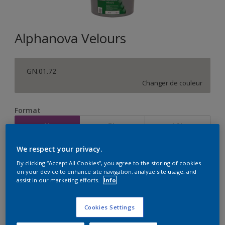
Alphanova Velours
GN.01.72
Changer de couleur
Format
1L
5L
10L
We respect your privacy.
Quantité
Calculateur de peinture
By clicking “Accept All Cookies”, you agree to the storing of cookies
on your device to enhance site navigation, analyze site usage, and
Calculer
assist in our marketing efforts.
Info
Cookies Settings