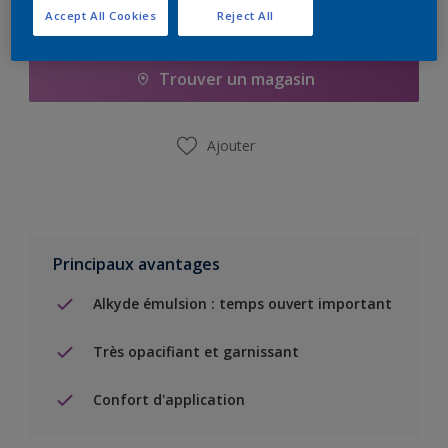
Accept All Cookies
Reject All
Ajouter à la liste d’achats
Trouver un magasin
Ajouter
Principaux avantages
Alkyde émulsion : temps ouvert important
Très opacifiant et garnissant
Confort d'application