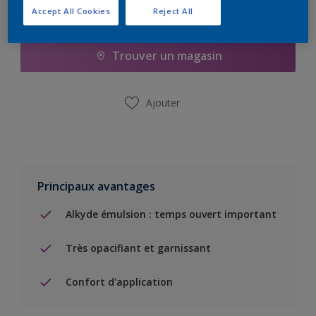
Accept All Cookies
Reject All
Ajouter à la liste d’achats
Trouver un magasin
Ajouter
Principaux avantages
Alkyde émulsion : temps ouvert important
Très opacifiant et garnissant
Confort d'application