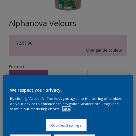
Alphanova Velours
Y2.07.80
Changer de couleur
Format
1L
5L
10L
We respect your privacy.
Quantité
Calculateur de peinture
By clicking “Accept All Cookies”, you agree to the storing of cookies
on your device to enhance site navigation, analyze site usage, and
Calculer
assist in our marketing efforts.
Info
Cookies Settings