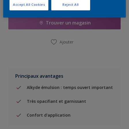
Accept All Cookies
Reject All
Ajouter à la liste d’achats
Trouver un magasin
Ajouter
Principaux avantages
Alkyde émulsion : temps ouvert important
Très opacifiant et garnissant
Confort d'application