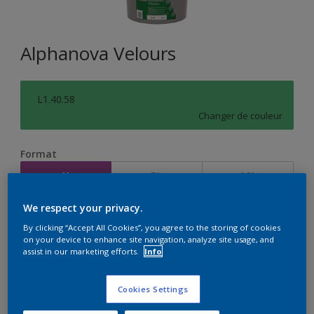
Alphanova Velours
L1.40.58
Changer de couleur
Format
1L
5L
10L
We respect your privacy.
Quantité
Calculateur de peinture
By clicking “Accept All Cookies”, you agree to the storing of cookies
on your device to enhance site navigation, analyze site usage, and
Calculer
assist in our marketing efforts.
Info
Cookies Settings
Achetez chez un revendeur