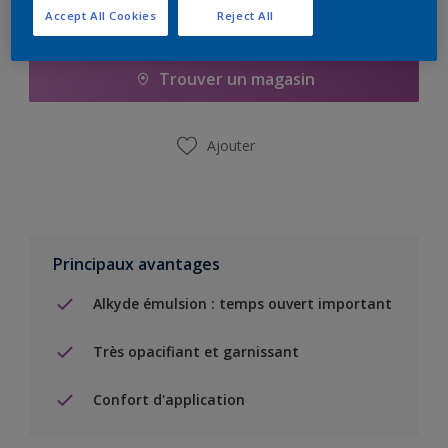
Accept All Cookies
Reject All
Ajouter à la liste d’achats
Trouver un magasin
Ajouter
Principaux avantages
Alkyde émulsion : temps ouvert important
Très opacifiant et garnissant
Confort d'application