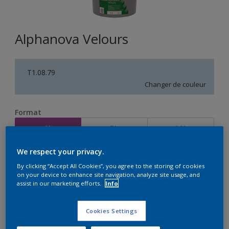
Alphanova Velours
T1.08.79
Changer de couleur
Format
1L
5L
10L
We respect your privacy.
Quantité
Calculateur de peinture
By clicking “Accept All Cookies”, you agree to the storing of cookies
on your device to enhance site navigation, analyze site usage, and
Calculer
assist in our marketing efforts.
Info
Cookies Settings