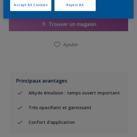
Accept All Cookies
Reject All
Ajouter à la liste d’achats
Trouver un magasin
Ajouter
Principaux avantages
Alkyde émulsion : temps ouvert important
Très opacifiant et garnissant
Confort d'application