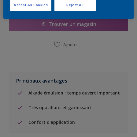
Accept All Cookies
Reject All
Ajouter à la liste d’achats
Trouver un magasin
Ajouter
Principaux avantages
Alkyde émulsion : temps ouvert important
Très opacifiant et garnissant
Confort d'application