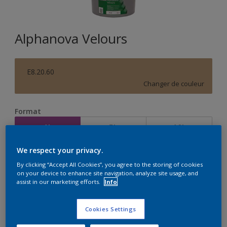
Alphanova Velours
E8.20.60
Changer de couleur
Format
1L
5L
10L
We respect your privacy.
Quantité
Calculateur de peinture
By clicking “Accept All Cookies”, you agree to the storing of cookies
on your device to enhance site navigation, analyze site usage, and
Calculer
assist in our marketing efforts.
Info
Cookies Settings
Achetez chez un revendeur