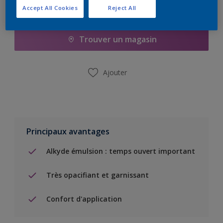
Accept All Cookies
Reject All
Ajouter à la liste d’achats
Trouver un magasin
Ajouter
Principaux avantages
Alkyde émulsion : temps ouvert important
Très opacifiant et garnissant
Confort d'application