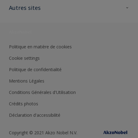
Ouvrir un magasin PASS
Autres sites
Trimetal
Sikkens Solutions
Polyfilla Pro
Wiki Peinture
Développement durable
Où jeter son pot de peinture ?
Politique en matière de cookies
Cookie settings
Politique de confidentialité
Mentions Légales
Conditions Générales d'Utilisation
Crédits photos
Déclaration d'accessibilité
Copyright © 2021 Akzo Nobel N.V.