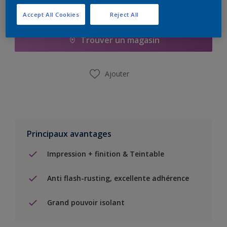
Ajouter à la liste d’achats
Accept All Cookies
Reject All
Trouver un magasin
Ajouter
Principaux avantages
Impression + finition & Teintable
Anti flash-rusting, excellente adhérence
Grand pouvoir isolant