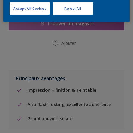
Ajouter à la liste d’achats
Accept All Cookies
Reject All
Trouver un magasin
Ajouter
Principaux avantages
Impression + finition & Teintable
Anti flash-rusting, excellente adhérence
Grand pouvoir isolant