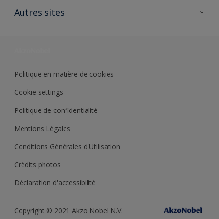
Ouvrir un magasin PASS
Autres sites
Trimetal
Sikkens Solutions
Polyfilla Pro
Wiki Peinture
Développement durable
Où jeter son pot de peinture ?
Politique en matière de cookies
Cookie settings
Politique de confidentialité
Mentions Légales
Conditions Générales d'Utilisation
Crédits photos
Déclaration d'accessibilité
Copyright © 2021 Akzo Nobel N.V.