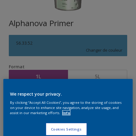
Alphanova Primer
S6.33.52
Changer de couleur
Format
1L
5L
We respect your privacy.
Quantité
Calculateur de peinture
By clicking “Accept All Cookies”, you agree to the storing of cookies
Calculer
on your device to enhance site navigation, analyze site usage, and
assist in our marketing efforts.
Info
Cookies Settings