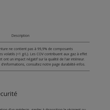
Description
inture ne contient pas à 99,9% de composants
s volatils (<1 g/L). Les COV contribuent aux gaz à effet
t ont un impact négatif sur la qualité de l'air intérieur.
 d'informations, consultez notre page durabilité-infos.
curité
ion d’un médecin, garder à disposition le récipient ou