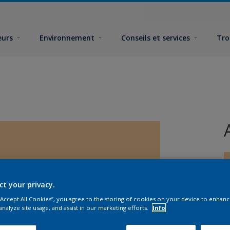
eurs
Environnement
Conseils et services
Tro
ct your privacy.
 “Accept All Cookies”, you agree to the storing of cookies on your device to enhanc
F
analyze site usage, and assist in our marketing efforts.
Info