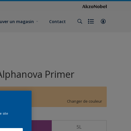
uver un magasin
Contact
Alphanova Primer
F0.24.80
Changer de couleur
e site
ormat
1L
5L