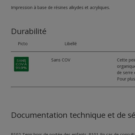
Impression à base de résines alkydes et acryliques.
Durabilité
Picto
Libellé
Sans COV
Cette pe
organique
de serre e
Pour plus
Documentation technique et de sé
P102-Tenir hors de portée des enfants. P101-En cas de consultat