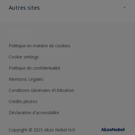
Ouvrir un magasin PASS
Autres sites
Trimetal
Sikkens Solutions
Polyfilla Pro
Wiki Peinture
Développement durable
Où jeter son pot de peinture ?
Politique en matière de cookies
Cookie settings
Politique de confidentialité
Mentions Légales
Conditions Générales d'Utilisation
Crédits photos
Déclaration d'accessibilité
Copyright © 2021 Akzo Nobel N.V.