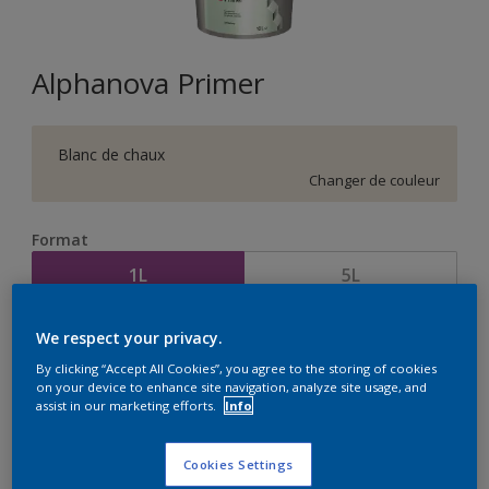
Alphanova Primer
Blanc de chaux
Changer de couleur
Format
1L
5L
We respect your privacy.
Quantité
Calculateur de peinture
By clicking “Accept All Cookies”, you agree to the storing of cookies
Calculer
on your device to enhance site navigation, analyze site usage, and
assist in our marketing efforts.
Info
Cookies Settings