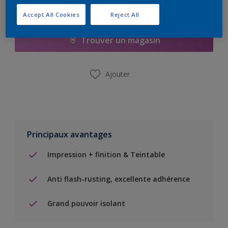
Ajouter à la liste d’achats
Accept All Cookies
Reject All
Trouver un magasin
Ajouter
Principaux avantages
Impression + finition & Teintable
Anti flash-rusting, excellente adhérence
Grand pouvoir isolant