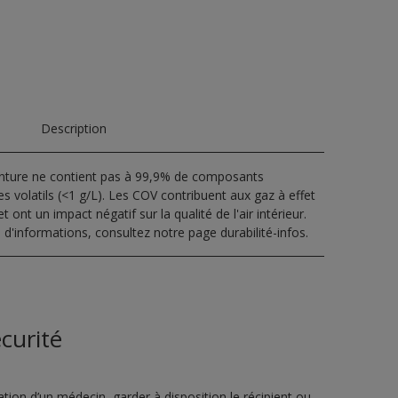
Description
inture ne contient pas à 99,9% de composants
s volatils (<1 g/L). Les COV contribuent aux gaz à effet
t ont un impact négatif sur la qualité de l'air intérieur.
 d'informations, consultez notre page durabilité-infos.
curité
ion d’un médecin, garder à disposition le récipient ou