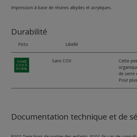
Impression à base de résines alkydes et acryliques.
Durabilité
Picto
Libellé
Sans COV
Cette pe
organique
de serre e
Pour plus
Documentation technique et de sé
P102-Tenir hors de portée des enfants. P101-En cas de consultat