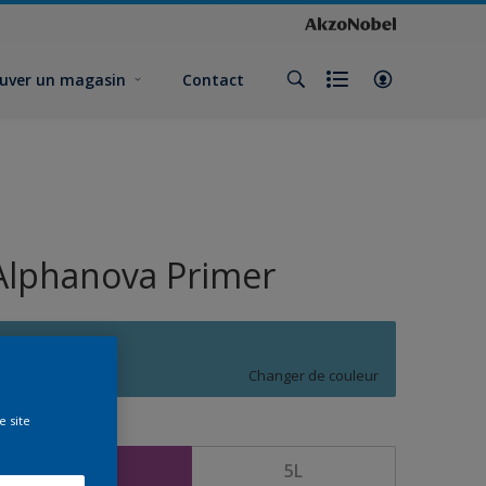
uver un magasin
Contact
Alphanova Primer
R5.29.55
Changer de couleur
e site
ormat
1L
5L