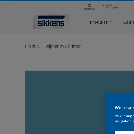
Produits
Coul
Produit
Alphanova Primer
We respe
By clicking
navigation, 