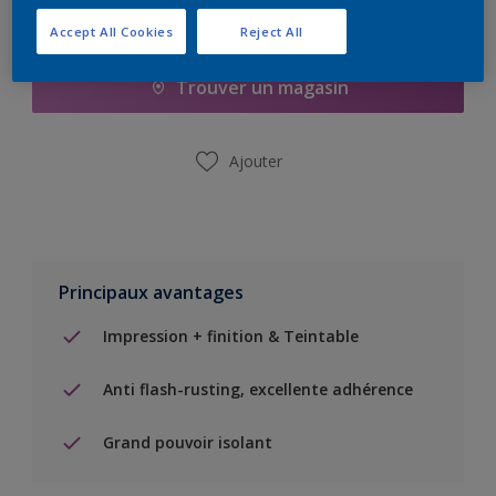
Ajouter à la liste d’achats
Accept All Cookies
Reject All
Trouver un magasin
Ajouter
Principaux avantages
Impression + finition & Teintable
Anti flash-rusting, excellente adhérence
Grand pouvoir isolant