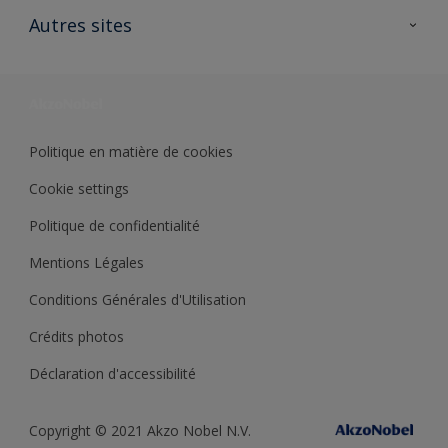
Ouvrir un magasin PASS
Autres sites
Trimetal
Sikkens Solutions
Polyfilla Pro
Wiki Peinture
Développement durable
Où jeter son pot de peinture ?
Politique en matière de cookies
Cookie settings
Politique de confidentialité
Mentions Légales
Conditions Générales d'Utilisation
Crédits photos
Déclaration d'accessibilité
Copyright © 2021 Akzo Nobel N.V.