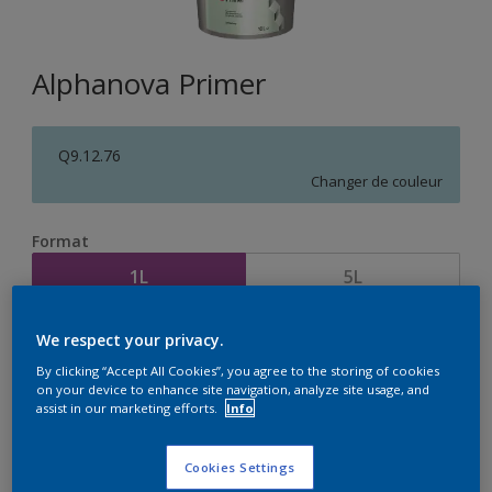
Alphanova Primer
Q9.12.76
Changer de couleur
Format
1L
5L
We respect your privacy.
Quantité
Calculateur de peinture
By clicking “Accept All Cookies”, you agree to the storing of cookies
Calculer
on your device to enhance site navigation, analyze site usage, and
assist in our marketing efforts.
Info
Cookies Settings